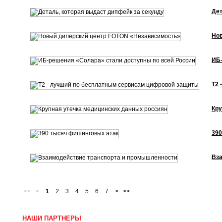
Дет
Нов
ИБ-
Т2 
Кру
390
Вза
<<
<
1
2
3
4
5
6
7
>
>>
НАШИ ПАРТНЕРЫ