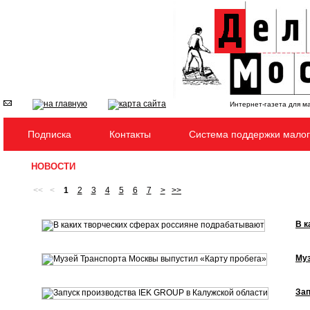
Интернет-газета для м
Подписка
Контакты
Система поддержки малог
НОВОСТИ
<<
<
1
2
3
4
5
6
7
>
>>
В к
Муз
Зап