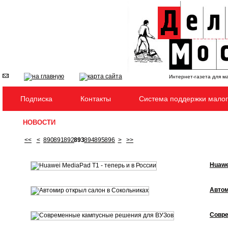
Интернет-газета для м
Подписка
Контакты
Система поддержки малог
НОВОСТИ
<<
<
890
891
892
893
894
895
896
>
>>
Huawe
Автом
Совре