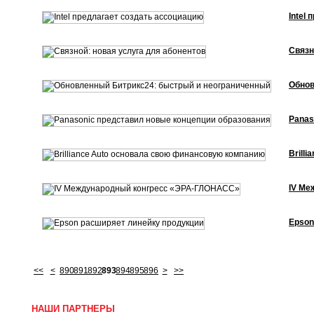
Intel
Связн
Обнов
Panas
Brill
IV Ме
Epson
<<
<
890
891
892
893
894
895
896
>
>>
НАШИ ПАРТНЕРЫ