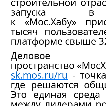
строительной отрас
запуска 
к
«
Мос.Хаб
у
»
прис
тысяч пользовател
платформе свыше 32
Деловое
пространство
«
МосХ
sk.mos.ru/ru
- точк
где решаются общи
Это единая среда 
между лидерами ро