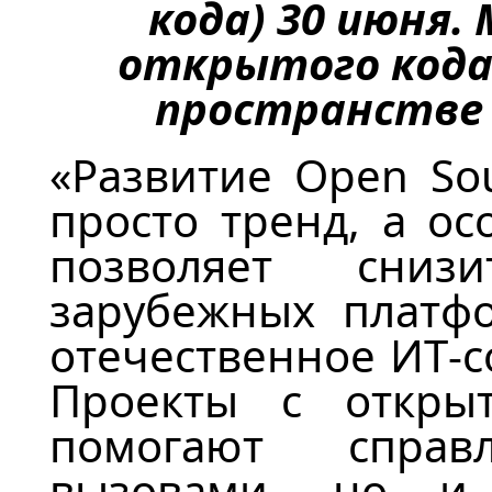
кода)
30 июня.
открытого код
пространстве
«
Развитие
Open
So
просто тренд, а ос
позволяет сниз
зарубежных
платф
отечественное ИТ‑с
Проекты с откры
помогают справ
вызовами, но и