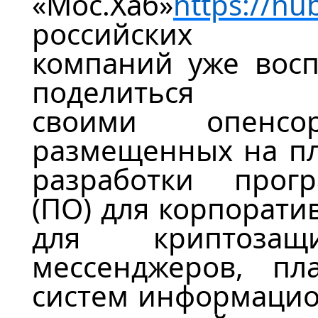
«
Мос.Хаб
»
https://hu
российских
компаний
уже
вос
поделиться
своими
опенсо
размещенных на пл
разработки прог
(ПО) для корпорати
для криптозащи
мессенджеров, пл
систем информацио