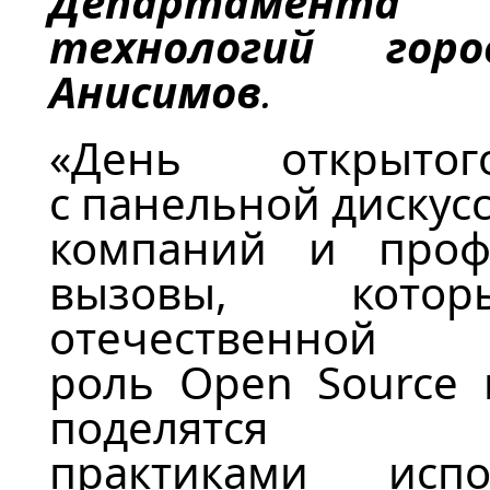
Департамента
технологий гор
Анисимов
.
«День откры
с
панельн
ой
дискус
компаний и проф
вызовы, кото
отечественной 
роль
Open
Source
в
подел
практиками
исп