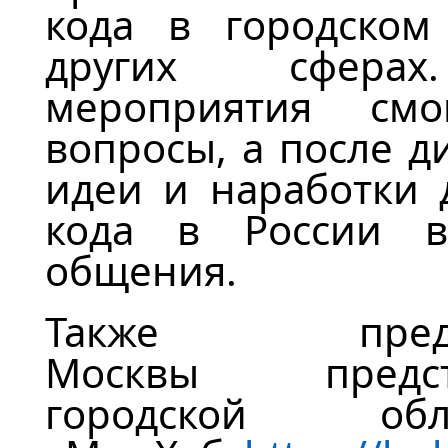
кода
в
городском 
других сферах
мероприятия
смо
вопросы
, а
после ди
иде
и
и наработк
и
д
кода
в России
в 
общения
.
Также пред
Москвы
пре
городской
об