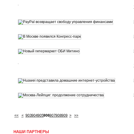
<<
<
903
904
905
906
907
908
909
>
>>
НАШИ ПАРТНЕРЫ