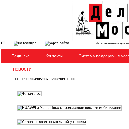
Интернет-газета для м
Подписка
Контакты
Система поддержки малог
НОВОСТИ
<<
<
903
904
905
906
907
908
909
>
>>