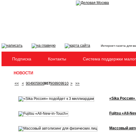
Интернет-газета для м
Подписка
Контакты
Система поддержки малог
НОВОСТИ
<<
<
904
905
906
907
908
909
910
>
>>
«Sika Россия»
Fujitsu «All-Ne
Массовый авт