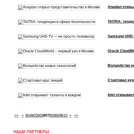
Anaplan откры
TAITRA: тенде
Samsung UHD T
Oracle CloudWo
Волшебство н
Стартовал кур
Intel открыва
<<
<
904
905
906
907
908
909
910
>
>>
НАШИ ПАРТНЕРЫ